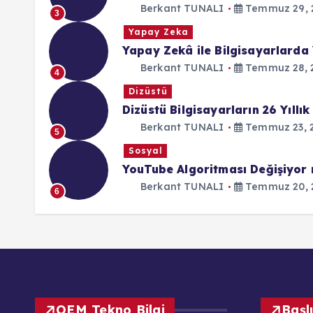
Berkant TUNALI
Temmuz 29, 
3
Yapay Zeka
Yapay Zekâ ile Bilgisayarlarda 
Berkant TUNALI
Temmuz 28, 
4
Dizüstü
Dizüstü Bilgisayarların 26 Yıllık
Berkant TUNALI
Temmuz 23, 
5
Sosyal
YouTube Algoritması Değişiyor
Berkant TUNALI
Temmuz 20, 
6
OEM Tekno Bilgi
Başl