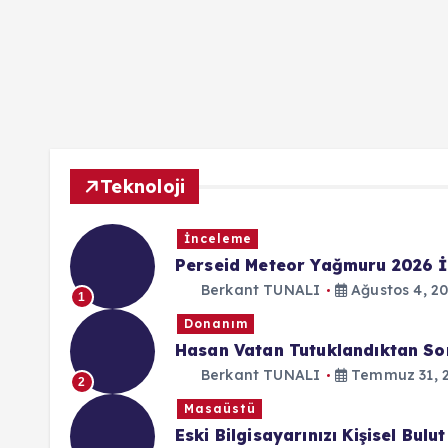
Teknoloji
İnceleme
Perseid Meteor Yağmuru 2026 İ
Berkant TUNALI
Ağustos 4, 2
1
Donanım
Hasan Vatan Tutuklandıktan Son
Berkant TUNALI
Temmuz 31, 
2
Masaüstü
Eski Bilgisayarınızı Kişisel Bu