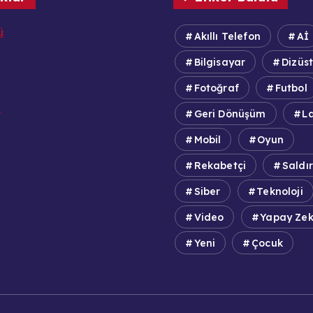
ü
Akıllı Telefon
Aİ
Bilgisayar
Dizüs
Fotoğraf
Futbol
e
Geri Dönüşüm
L
Mobil
Oyun
Rekabetçi
Saldır
Siber
Teknoloji
Video
Yapay Ze
Yeni
Çocuk