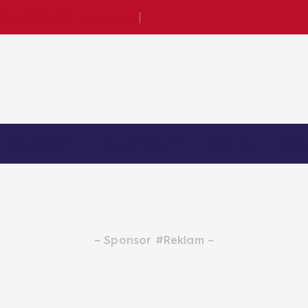
 İçin Gökyüzü Hazırlanıyor
OEM Tekno
İnceleme
Yapay Zeka
Akıllı Ev
Sosy
– Sponsor #Reklam –