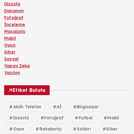
Dizüstü
a
Donanım
Fotoğraf
s
İnceleme
Masaüstü
ı
Mobil
Oyun
Siber
Sosyal
Yapay Zeka
Yazılım
Etiket Bulutu
Akıllı Telefon
Aİ
Bilgisayar
Dizüstü
Fotoğraf
Futbol
Mobil
Oyun
Rekabetçi
Saldırı
Siber