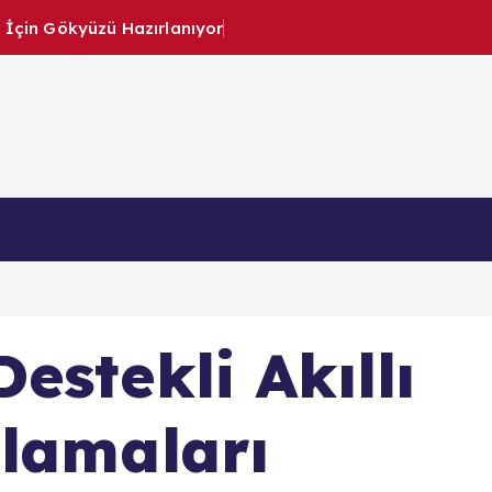
 İçin Gökyüzü Hazırlanıyor
OEM Tekno
İnceleme
Yapay Zeka
Akıllı Ev
Sosy
estekli Akıllı
lamaları