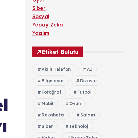
Siber
Sosyal
Yapay Zeka
Yazılım
Etiket Bulutu
Akıllı Telefon
Aİ
ı
Bilgisayar
Dizüstü
Fotoğraf
Futbol
l
Mobil
Oyun
Rekabetçi
Saldırı
ı
Siber
Teknoloji
Video
Yapay Zeka