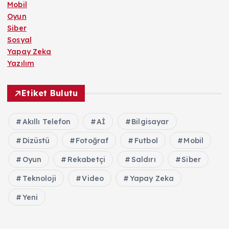
Mobil
Oyun
Siber
Sosyal
Yapay Zeka
Yazılım
Etiket Bulutu
Akıllı Telefon
Aİ
Bilgisayar
Dizüstü
Fotoğraf
Futbol
Mobil
Oyun
Rekabetçi
Saldırı
Siber
Teknoloji
Video
Yapay Zeka
Yeni