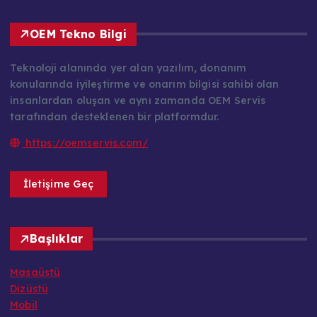
OEM Tekno Bilgi
Teknoloji alanında yer alan yazılım, donanım
konularında iyileştirme ve onarım bilgisi sahibi olan
insanlardan oluşan ve aynı zamanda OEM Servis
tarafından desteklenen bir platformdur.
https://oemservis.com/
İletişime Geç
Başlıklar
Masaüstü
Dizüstü
Mobil