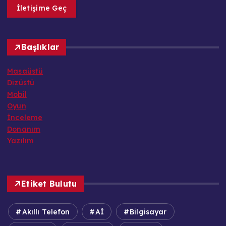
İletişime Geç
Başlıklar
Masaüstü
Dizüstü
Mobil
Oyun
İnceleme
Donanım
Yazılım
Etiket Bulutu
Akıllı Telefon
Aİ
Bilgisayar