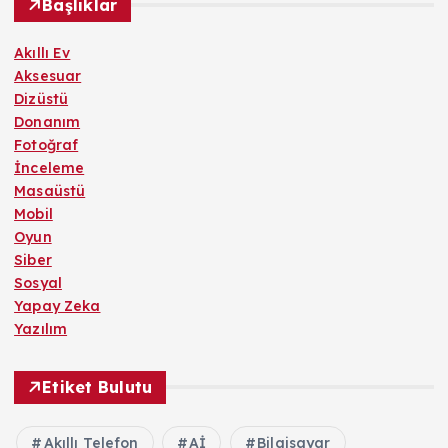
Başlıklar
Akıllı Ev
Aksesuar
Dizüstü
Donanım
Fotoğraf
İnceleme
Masaüstü
Mobil
Oyun
Siber
Sosyal
Yapay Zeka
Yazılım
Etiket Bulutu
Akıllı Telefon
Aİ
Bilgisayar