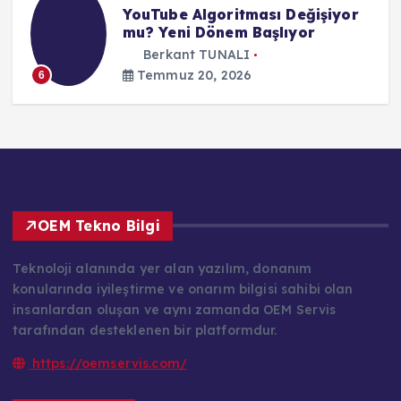
YouTube Algoritması Değişiyor
mu? Yeni Dönem Başlıyor
Berkant TUNALI
Temmuz 20, 2026
6
OEM Tekno Bilgi
Teknoloji alanında yer alan yazılım, donanım
konularında iyileştirme ve onarım bilgisi sahibi olan
insanlardan oluşan ve aynı zamanda OEM Servis
tarafından desteklenen bir platformdur.
https://oemservis.com/