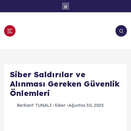
İ
ç
e
r
i
ğ
e
OEM Tekno
a
t
l
a
Siber Saldırılar ve
Alınması Gereken Güvenlik
Önlemleri
Berkant TUNALI
Siber
Ağustos 30, 2025