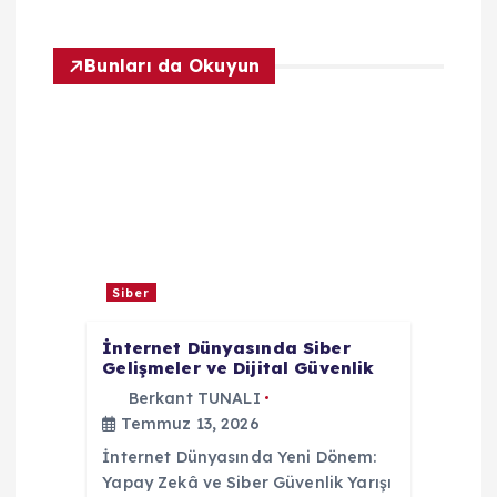
z
ı
Bunları da Okuyun
g
e
z
i
Siber
n
İnternet Dünyasında Siber
Gelişmeler ve Dijital Güvenlik
m
Berkant TUNALI
Temmuz 13, 2026
e
İnternet Dünyasında Yeni Dönem:
s
Yapay Zekâ ve Siber Güvenlik Yarışı