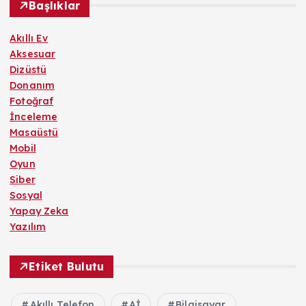
Başlıklar
Akıllı Ev
Aksesuar
Dizüstü
Donanım
Fotoğraf
İnceleme
Masaüstü
Mobil
Oyun
Siber
Sosyal
Yapay Zeka
Yazılım
Etiket Bulutu
Akıllı Telefon
Aİ
Bilgisayar