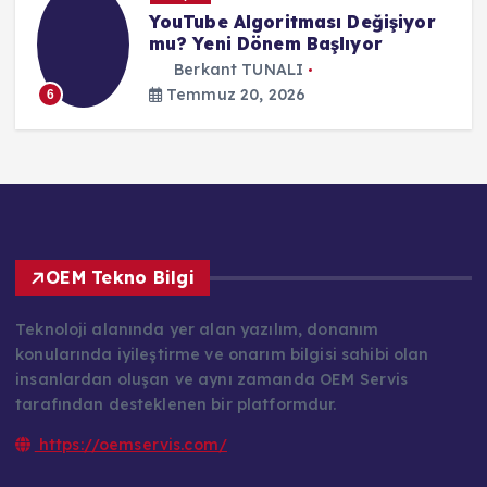
YouTube Algoritması Değişiyor
mu? Yeni Dönem Başlıyor
Berkant TUNALI
Temmuz 20, 2026
6
OEM Tekno Bilgi
Teknoloji alanında yer alan yazılım, donanım
konularında iyileştirme ve onarım bilgisi sahibi olan
insanlardan oluşan ve aynı zamanda OEM Servis
tarafından desteklenen bir platformdur.
https://oemservis.com/