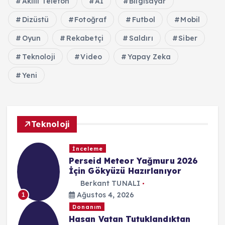
Akıllı Telefon
Aİ
Bilgisayar
Dizüstü
Fotoğraf
Futbol
Mobil
Oyun
Rekabetçi
Saldırı
Siber
Teknoloji
Video
Yapay Zeka
Yeni
Teknoloji
İnceleme
Perseid Meteor Yağmuru 2026
İçin Gökyüzü Hazırlanıyor
Berkant TUNALI
Ağustos 4, 2026
1
Donanım
Hasan Vatan Tutuklandıktan