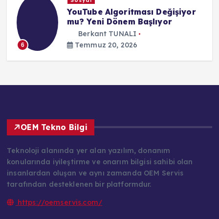
YouTube Algoritması Değişiyor
mu? Yeni Dönem Başlıyor
Berkant TUNALI
Temmuz 20, 2026
6
OEM Tekno Bilgi
Teknoloji alanında yer alan yazılım, donanım
konularında iyileştirme ve onarım bilgisi sahibi olan
insanlardan oluşan ve aynı zamanda OEM Servis
tarafından desteklenen bir platformdur.
https://oemservis.com/