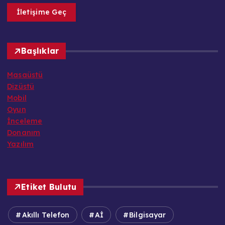
İletişime Geç
Başlıklar
Masaüstü
Dizüstü
Mobil
Oyun
İnceleme
Donanım
Yazılım
Etiket Bulutu
Akıllı Telefon
Aİ
Bilgisayar