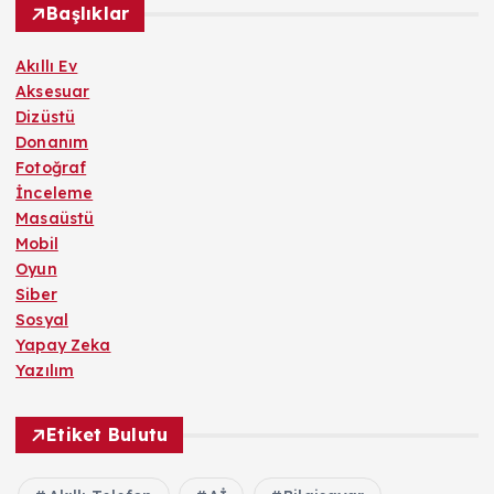
Başlıklar
Akıllı Ev
Aksesuar
Dizüstü
Donanım
Fotoğraf
İnceleme
Masaüstü
Mobil
Oyun
Siber
Sosyal
Yapay Zeka
Yazılım
Etiket Bulutu