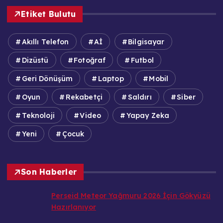
Etiket Bulutu
Akıllı Telefon
Aİ
Bilgisayar
Dizüstü
Fotoğraf
Futbol
Geri Dönüşüm
Laptop
Mobil
Oyun
Rekabetçi
Saldırı
Siber
Teknoloji
Video
Yapay Zeka
Yeni
Çocuk
Son Haberler
Perseid Meteor Yağmuru 2026 İçin Gökyüzü
Hazırlanıyor