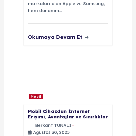
markaları olan Apple ve Samsung,
hem donanım…
Okumaya Devam Et
Mobil
Mobil Cihazdan İnternet
Erişimi, Avantajlar ve Sınırlıklar
Berkant TUNALI
Ağustos 30, 2025