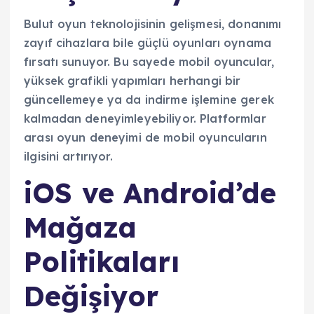
Bulut oyun teknolojisinin gelişmesi, donanımı
zayıf cihazlara bile güçlü oyunları oynama
fırsatı sunuyor. Bu sayede mobil oyuncular,
yüksek grafikli yapımları herhangi bir
güncellemeye ya da indirme işlemine gerek
kalmadan deneyimleyebiliyor. Platformlar
arası oyun deneyimi de mobil oyuncuların
ilgisini artırıyor.
iOS ve Android’de
Mağaza
Politikaları
Değişiyor