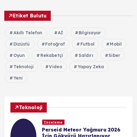
Etiket Bulutu
Akıllı Telefon
Aİ
Bilgisayar
Dizüstü
Fotoğraf
Futbol
Mobil
Oyun
Rekabetçi
Saldırı
Siber
Teknoloji
Video
Yapay Zeka
Yeni
Teknoloji
İnceleme
Perseid Meteor Yağmuru 2026
İçin Gökyüzü Hazırlanıyor