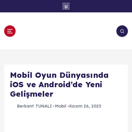
İ
ç
e
r
i
ğ
e
OEM Tekno
a
t
l
a
Mobil Oyun Dünyasında
iOS ve Android’de Yeni
Gelişmeler
Berkant TUNALI
Mobil
Kasım 26, 2025