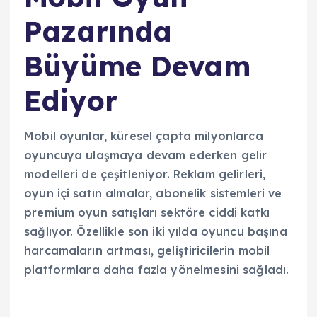
Pazarında
Büyüme Devam
Ediyor
Mobil oyunlar, küresel çapta milyonlarca
oyuncuya ulaşmaya devam ederken gelir
modelleri de çeşitleniyor. Reklam gelirleri,
oyun içi satın almalar, abonelik sistemleri ve
premium oyun satışları sektöre ciddi katkı
sağlıyor. Özellikle son iki yılda oyuncu başına
harcamaların artması, geliştiricilerin mobil
platformlara daha fazla yönelmesini sağladı.