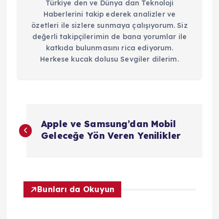
Türkiye den ve Dünya dan Teknoloji
Haberlerini takip ederek analizler ve
özetleri ile sizlere sunmaya çalışıyorum. Siz
değerli takipçilerimin de bana yorumlar ile
katkıda bulunmasını rica ediyorum.
Herkese kucak dolusu Sevgiler dilerim.
Y
Apple ve Samsung’dan Mobil
a
Geleceğe Yön Veren Yenilikler
z
ı
Bunları da Okuyun
g