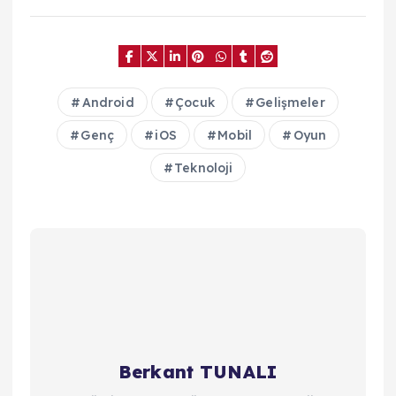
Android
Çocuk
Gelişmeler
Genç
iOS
Mobil
Oyun
Teknoloji
Berkant TUNALI