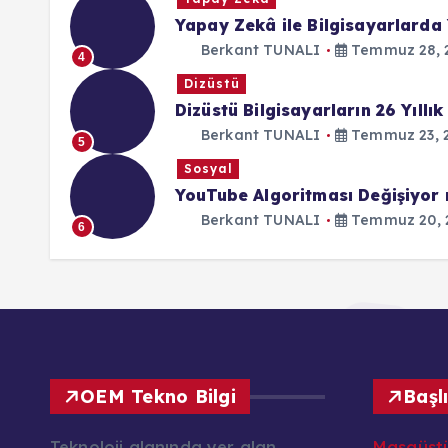
Yapay Zekâ ile Bilgisayarlarda 
Berkant TUNALI
Temmuz 28, 
4
Dizüstü
Dizüstü Bilgisayarların 26 Yıllık
Berkant TUNALI
Temmuz 23, 
5
Sosyal
YouTube Algoritması Değişiyor
Berkant TUNALI
Temmuz 20, 
6
OEM Tekno Bilgi
Başl
Teknoloji alanında yer alan
Masaüst