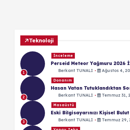
Teknoloji
İnceleme
Perseid Meteor Yağmuru 2026 İ
Berkant TUNALI
Ağustos 4, 2
1
Donanım
Hasan Vatan Tutuklandıktan Son
Berkant TUNALI
Temmuz 31, 
2
Masaüstü
Eski Bilgisayarınızı Kişisel Bu
Berkant TUNALI
Temmuz 29, 
3
Yapay Zeka