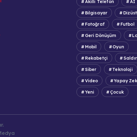
Akıllı Telefon
Aİ
Bilgisayar
Dizüs
Fotoğraf
Futbol
e
Geri Dönüşüm
L
Mobil
Oyun
Rekabetçi
Saldır
Siber
Teknoloji
Video
Yapay Ze
Yeni
Çocuk
r.
 Medya