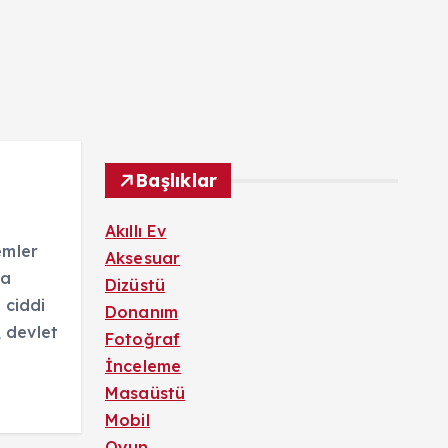
Başlıklar
Akıllı Ev
emler
Aksesuar
la
Dizüstü
 ciddi
Donanım
, devlet
Fotoğraf
İnceleme
Masaüstü
Mobil
Oyun