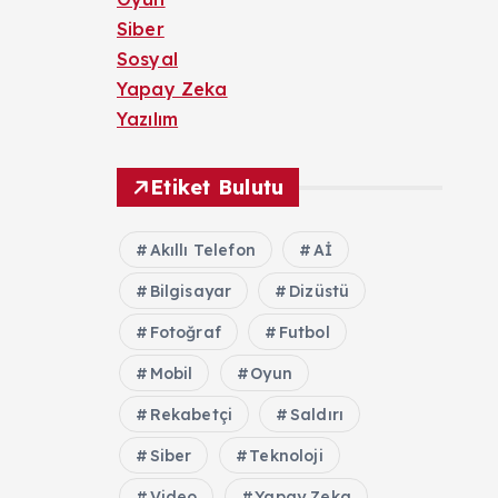
Siber
Sosyal
Yapay Zeka
Yazılım
Etiket Bulutu
Akıllı Telefon
Aİ
Bilgisayar
Dizüstü
Fotoğraf
Futbol
Mobil
Oyun
Rekabetçi
Saldırı
Siber
Teknoloji
Video
Yapay Zeka