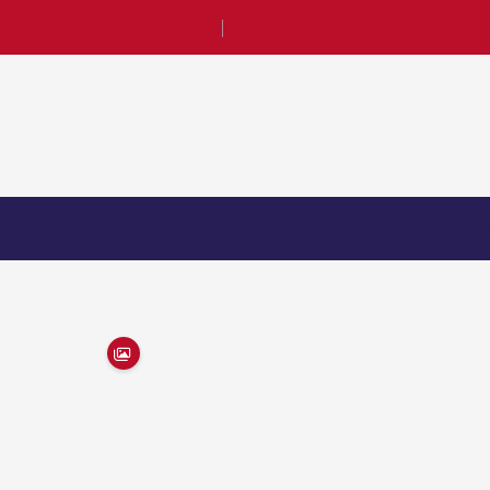
 İçin Gökyüzü Hazırlanıyor
OEM Tekno
İnceleme
Yapay Zeka
Akıllı Ev
Sosy