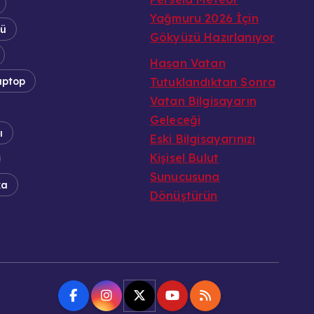
Yağmuru 2026 İçin
tü
Gökyüzü Hazırlanıyor
Hasan Vatan
aptop
Tutuklandıktan Sonra
Vatan Bilgisayarın
Geleceği
ı
Eski Bilgisayarınızı
Kişisel Bulut
Sunucusuna
ka
Dönüştürün