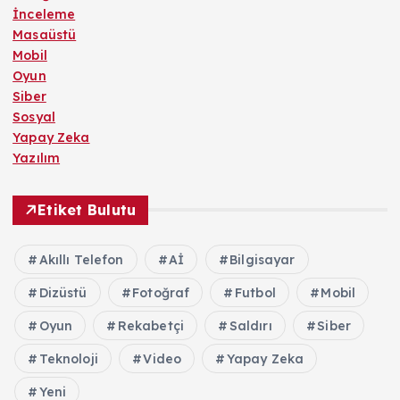
İnceleme
Masaüstü
Mobil
Oyun
Siber
Sosyal
Yapay Zeka
Yazılım
Etiket Bulutu
Akıllı Telefon
Aİ
Bilgisayar
Dizüstü
Fotoğraf
Futbol
Mobil
Oyun
Rekabetçi
Saldırı
Siber
Teknoloji
Video
Yapay Zeka
Yeni