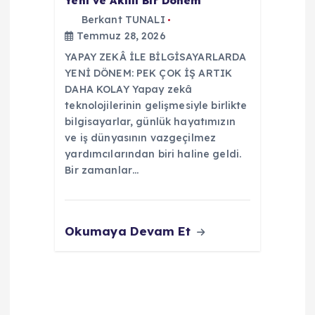
Yeni ve Akıllı Bir Dönem
m
Berkant TUNALI
Temmuz 28, 2026
e
YAPAY ZEKÂ İLE BİLGİSAYARLARDA
s
YENİ DÖNEM: PEK ÇOK İŞ ARTIK
DAHA KOLAY Yapay zekâ
i
teknolojilerinin gelişmesiyle birlikte
bilgisayarlar, günlük hayatımızın
ve iş dünyasının vazgeçilmez
yardımcılarından biri haline geldi.
Bir zamanlar…
Okumaya Devam Et