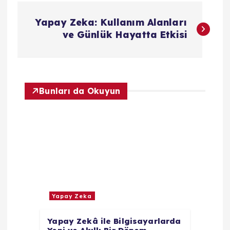
Y
Yapay Zeka: Kullanım Alanları
a
ve Günlük Hayatta Etkisi
z
ı
Bunları da Okuyun
g
e
z
i
Yapay Zeka
n
Yapay Zekâ ile Bilgisayarlarda