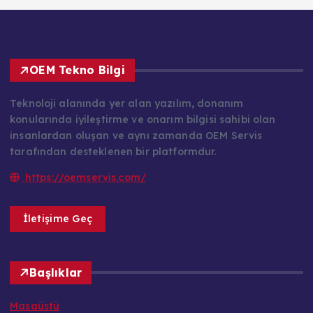
OEM Tekno Bilgi
Teknoloji alanında yer alan yazılım, donanım
konularında iyileştirme ve onarım bilgisi sahibi olan
insanlardan oluşan ve aynı zamanda OEM Servis
tarafından desteklenen bir platformdur.
https://oemservis.com/
İletişime Geç
Başlıklar
Masaüstü