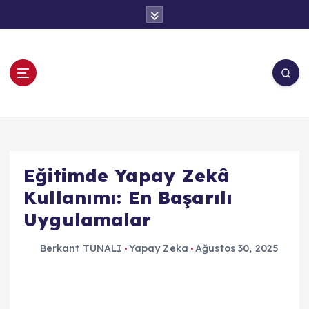
İ
ç
e
r
i
ğ
e
OEM Tekno
a
t
l
a
Eğitimde Yapay Zekâ
Kullanımı: En Başarılı
Uygulamalar
Berkant TUNALI
Yapay Zeka
Ağustos 30, 2025