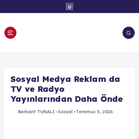
İ
ç
e
r
i
ğ
e
OEM Tekno
a
t
l
a
Sosyal Medya Reklam da
TV ve Radyo
Yayınlarından Daha Önde
Berkant TUNALI
Sosyal
Temmuz 5, 2026