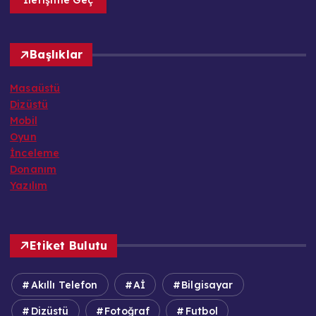
İletişime Geç
Başlıklar
Masaüstü
Dizüstü
Mobil
Oyun
İnceleme
Donanım
Yazılım
Etiket Bulutu
Akıllı Telefon
Aİ
Bilgisayar
Dizüstü
Fotoğraf
Futbol