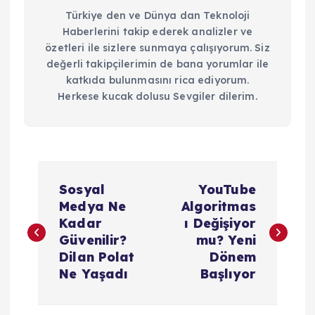
Türkiye den ve Dünya dan Teknoloji
Haberlerini takip ederek analizler ve
özetleri ile sizlere sunmaya çalışıyorum. Siz
değerli takipçilerimin de bana yorumlar ile
katkıda bulunmasını rica ediyorum.
Herkese kucak dolusu Sevgiler dilerim.
Y
Sosyal
YouTube
a
Medya Ne
Algoritmas
Kadar
ı Değişiyor
z
Güvenilir?
mu? Yeni
Dilan Polat
Dönem
ı
Ne Yaşadı
Başlıyor
g