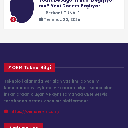
YouTube Algoritması Değişiyor
mu? Yeni Dönem Başlıyor
Berkant TUNALI
Temmuz 20, 2026
6
OEM Tekno Bilgi
Teknoloji alanında yer alan yazılım, donanım
konularında iyileştirme ve onarım bilgisi sahibi olan
insanlardan oluşan ve aynı zamanda OEM Servis
tarafından desteklenen bir platformdur.
https://oemservis.com/