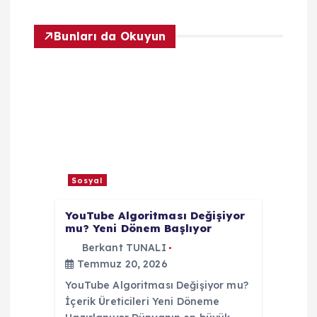
e
Bunları da Okuyun
z
i
n
m
Sosyal
e
YouTube Algoritması Değişiyor
mu? Yeni Dönem Başlıyor
s
Berkant TUNALI
Temmuz 20, 2026
i
YouTube Algoritması Değişiyor mu?
İçerik Üreticileri Yeni Döneme