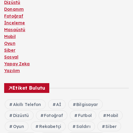
Dizüstü
Donanım
Fotoğraf
İnceleme
Masaüstü
Mobil
Oyun
Siber
Sosyal
Yapay Zeka
Yazılım
Etiket Bulutu
Akıllı Telefon
Aİ
Bilgisayar
Dizüstü
Fotoğraf
Futbol
Mobil
Oyun
Rekabetçi
Saldırı
Siber