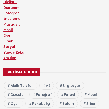
Dizüstü
Donanım
Fotoğraf
İnceleme
Masaüstü
Mobil
Oyun
Siber
Sosyal
Yapay Zeka
Yazılım
Etiket Bulutu
Akıllı Telefon
Aİ
Bilgisayar
Dizüstü
Fotoğraf
Futbol
Mobil
Oyun
Rekabetçi
Saldırı
Siber