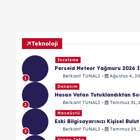
Teknoloji
İnceleme
Perseid Meteor Yağmuru 2026 İ
Berkant TUNALI
Ağustos 4, 2
1
Donanım
Hasan Vatan Tutuklandıktan Son
Berkant TUNALI
Temmuz 31, 
2
Masaüstü
Eski Bilgisayarınızı Kişisel Bu
Berkant TUNALI
Temmuz 29, 
3
Yapay Zeka