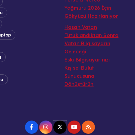
Yağmuru 2026 İçin
tü
Gökyüzü Hazırlanıyor
Hasan Vatan
aptop
Tutuklandıktan Sonra
Vatan Bilgisayarın
Geleceği
ı
Eski Bilgisayarınızı
Kişisel Bulut
Sunucusuna
ka
Dönüştürün