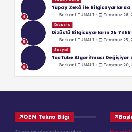
Yapay Zekâ ile Bilgisayarlarda 
Berkant TUNALI
Temmuz 28, 
4
Dizüstü
Dizüstü Bilgisayarların 26 Yıllık
Berkant TUNALI
Temmuz 23, 
5
Sosyal
YouTube Algoritması Değişiyor
Berkant TUNALI
Temmuz 20, 
6
OEM Tekno Bilgi
Başl
Teknoloji alanında yer alan
Masaüst