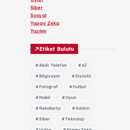
Siber
Sosyal
Yapay Zeka
Yazılım
Etiket Bulutu
Akıllı Telefon
Aİ
Bilgisayar
Dizüstü
Fotoğraf
Futbol
Mobil
Oyun
Rekabetçi
Saldırı
Siber
Teknoloji
Video
Yapay Zeka