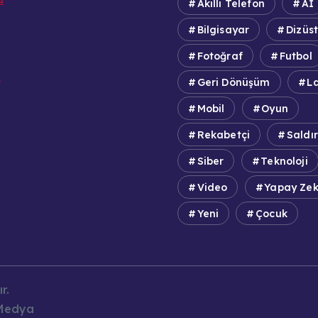
Akıllı Telefon
Aİ
Bilgisayar
Dizüs
Fotoğraf
Futbol
e
Geri Dönüşüm
L
Mobil
Oyun
Rekabetçi
Saldır
Siber
Teknoloji
Video
Yapay Ze
Yeni
Çocuk
r.
 Medya