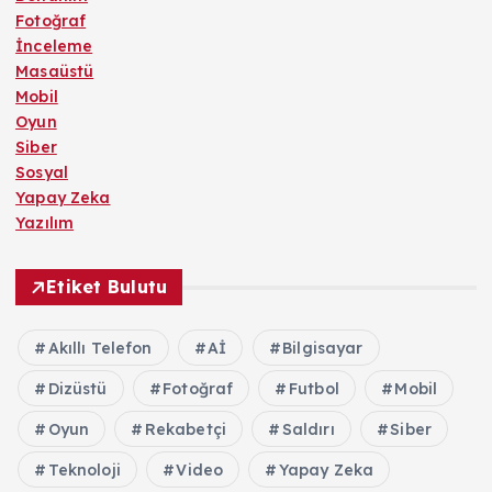
Fotoğraf
İnceleme
Masaüstü
Mobil
Oyun
Siber
Sosyal
Yapay Zeka
Yazılım
Etiket Bulutu
Akıllı Telefon
Aİ
Bilgisayar
Dizüstü
Fotoğraf
Futbol
Mobil
Oyun
Rekabetçi
Saldırı
Siber
Teknoloji
Video
Yapay Zeka