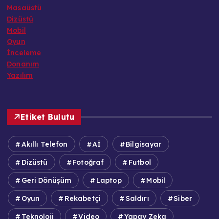
Masaüstü
Dizüstü
Mobil
Oyun
İnceleme
Donanım
Yazılım
Etiket Bulutu
Akıllı Telefon
Aİ
Bilgisayar
Dizüstü
Fotoğraf
Futbol
Geri Dönüşüm
Laptop
Mobil
Oyun
Rekabetçi
Saldırı
Siber
Teknoloji
Video
Yapay Zeka