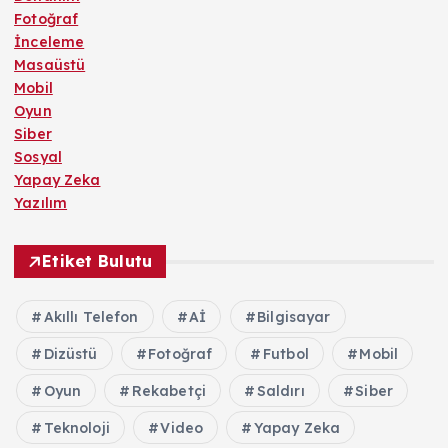
Fotoğraf
İnceleme
Masaüstü
Mobil
Oyun
Siber
Sosyal
Yapay Zeka
Yazılım
Etiket Bulutu
Akıllı Telefon
Aİ
Bilgisayar
Dizüstü
Fotoğraf
Futbol
Mobil
Oyun
Rekabetçi
Saldırı
Siber
Teknoloji
Video
Yapay Zeka