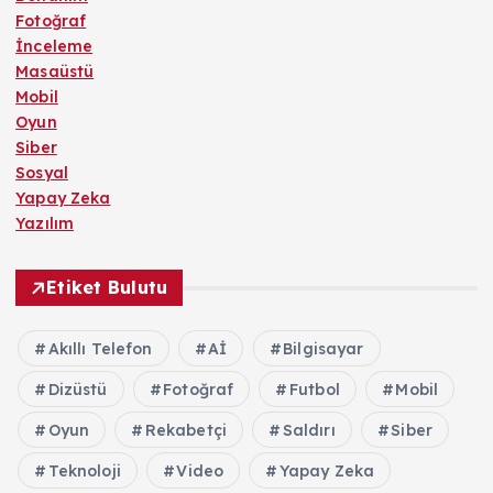
Fotoğraf
İnceleme
Masaüstü
Mobil
Oyun
Siber
Sosyal
Yapay Zeka
Yazılım
Etiket Bulutu
Akıllı Telefon
Aİ
Bilgisayar
Dizüstü
Fotoğraf
Futbol
Mobil
Oyun
Rekabetçi
Saldırı
Siber
Teknoloji
Video
Yapay Zeka