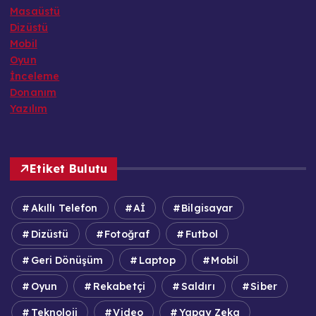
Masaüstü
Dizüstü
Mobil
Oyun
İnceleme
Donanım
Yazılım
Etiket Bulutu
Akıllı Telefon
Aİ
Bilgisayar
Dizüstü
Fotoğraf
Futbol
Geri Dönüşüm
Laptop
Mobil
Oyun
Rekabetçi
Saldırı
Siber
Teknoloji
Video
Yapay Zeka