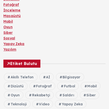
Fotoğraf
İnceleme
Masaüstü
Mobil
Oyun
Siber
Sosyal
Yapay Zeka
Yazılım
Etiket Bulutu
Akıllı Telefon
Aİ
Bilgisayar
Dizüstü
Fotoğraf
Futbol
Mobil
Oyun
Rekabetçi
Saldırı
Siber
Teknoloji
Video
Yapay Zeka