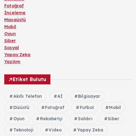
Fotoğraf
İnceleme
Masaüstü
Mobil
Oyun
Siber
Sosyal
Yapay Zeka
Yazılım
Etiket Bulutu
Akıllı Telefon
Aİ
Bilgisayar
Dizüstü
Fotoğraf
Futbol
Mobil
Oyun
Rekabetçi
Saldırı
Siber
Teknoloji
Video
Yapay Zeka