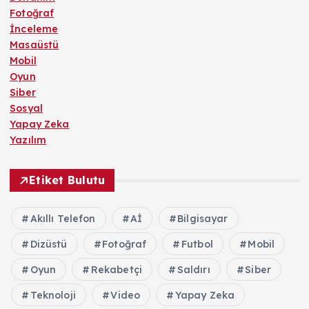
Fotoğraf
İnceleme
Masaüstü
Mobil
Oyun
Siber
Sosyal
Yapay Zeka
Yazılım
Etiket Bulutu
Akıllı Telefon
Aİ
Bilgisayar
Dizüstü
Fotoğraf
Futbol
Mobil
Oyun
Rekabetçi
Saldırı
Siber
Teknoloji
Video
Yapay Zeka