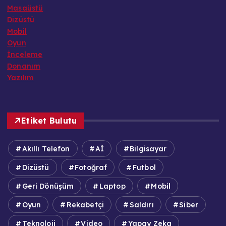
Masaüstü
Dizüstü
Mobil
Oyun
İnceleme
Donanım
Yazılım
Etiket Bulutu
Akıllı Telefon
Aİ
Bilgisayar
Dizüstü
Fotoğraf
Futbol
Geri Dönüşüm
Laptop
Mobil
Oyun
Rekabetçi
Saldırı
Siber
Teknoloji
Video
Yapay Zeka