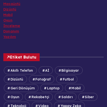
Masaüstü
Dizüstü
Mobil
Oyun
İnceleme
Donanım
Yazılım
Etiket Bulutu
Akıllı Telefon
Aİ
Bilgisayar
Dizüstü
Fotoğraf
Futbol
Geri Dönüşüm
Laptop
Mobil
Oyun
Rekabetçi
Saldırı
Siber
Teknoloji
Video
Yapay Zeka