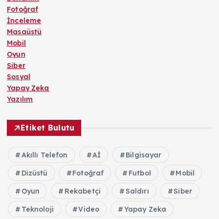
Fotoğraf
İnceleme
Masaüstü
Mobil
Oyun
Siber
Sosyal
Yapay Zeka
Yazılım
Etiket Bulutu
Akıllı Telefon
Aİ
Bilgisayar
Dizüstü
Fotoğraf
Futbol
Mobil
Oyun
Rekabetçi
Saldırı
Siber
Teknoloji
Video
Yapay Zeka