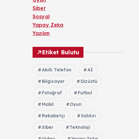
Siber
Sosyal
Yapay Zeka
Yazılım
Etiket Bulutu
Akıllı Telefon
Aİ
Bilgisayar
Dizüstü
Fotoğraf
Futbol
Mobil
Oyun
Rekabetçi
Saldırı
Siber
Teknoloji
Video
Yapay Zeka