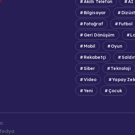
Akıllı Telefon
Aİ
Bilgisayar
Dizüs
Fotoğraf
Futbol
e
Geri Dönüşüm
L
Mobil
Oyun
Rekabetçi
Saldır
Siber
Teknoloji
Video
Yapay Ze
Yeni
Çocuk
r.
 Medya