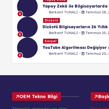
Yapay Zekâ ile Bilgisayarlarda 
Berkant TUNALI
Temmuz 28, 
4
Dizüstü
Dizüstü Bilgisayarların 26 Yıllık
Berkant TUNALI
Temmuz 23, 
5
Sosyal
YouTube Algoritması Değişiyor
Berkant TUNALI
Temmuz 20, 
6
OEM Tekno Bilgi
Başl
Teknoloji alanında yer alan
Masaüst