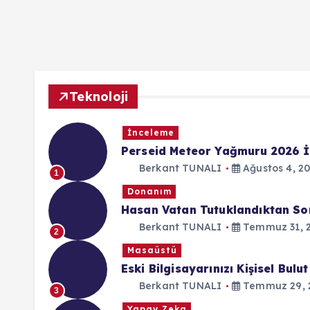
Teknoloji
İnceleme
Perseid Meteor Yağmuru 2026 İ
Berkant TUNALI
Ağustos 4, 2
1
Donanım
Hasan Vatan Tutuklandıktan Son
Berkant TUNALI
Temmuz 31, 
2
Masaüstü
Eski Bilgisayarınızı Kişisel Bu
Berkant TUNALI
Temmuz 29, 
3
Yapay Zeka