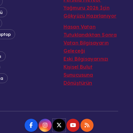
Yağmuru 2026 İçin
tü
Gökyüzü Hazırlanıyor
Hasan Vatan
aptop
Tutuklandıktan Sonra
Vatan Bilgisayarın
Geleceği
ı
Eski Bilgisayarınızı
Kişisel Bulut
Sunucusuna
ka
Dönüştürün