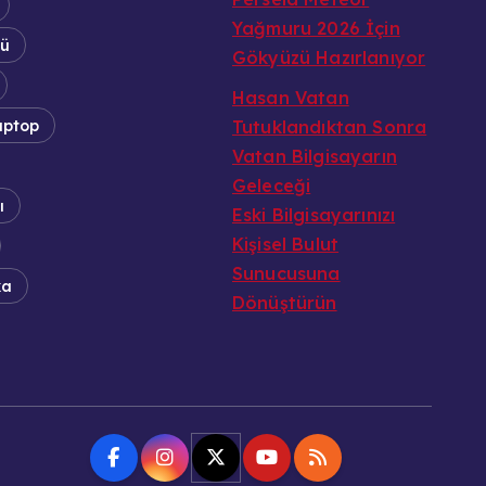
Yağmuru 2026 İçin
tü
Gökyüzü Hazırlanıyor
Hasan Vatan
aptop
Tutuklandıktan Sonra
Vatan Bilgisayarın
Geleceği
ı
Eski Bilgisayarınızı
Kişisel Bulut
Sunucusuna
ka
Dönüştürün