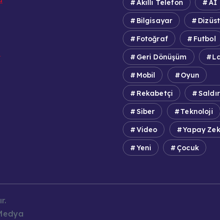
Akıllı Telefon
Aİ
Bilgisayar
Dizüs
Fotoğraf
Futbol
e
Geri Dönüşüm
L
Mobil
Oyun
Rekabetçi
Saldır
Siber
Teknoloji
Video
Yapay Ze
Yeni
Çocuk
r.
 Medya