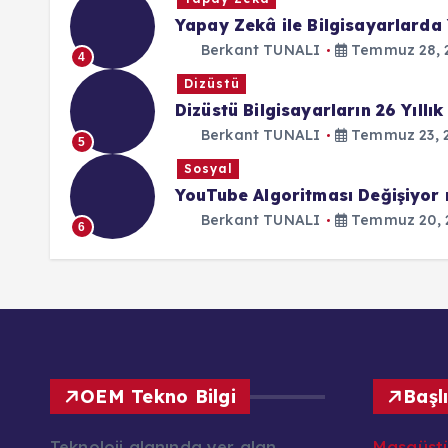
Yapay Zekâ ile Bilgisayarlarda 
Berkant TUNALI
Temmuz 28, 
4
Dizüstü
Dizüstü Bilgisayarların 26 Yıllık
Berkant TUNALI
Temmuz 23, 
5
Sosyal
YouTube Algoritması Değişiyor
Berkant TUNALI
Temmuz 20, 
6
OEM Tekno Bilgi
Başl
Teknoloji alanında yer alan
Masaüst