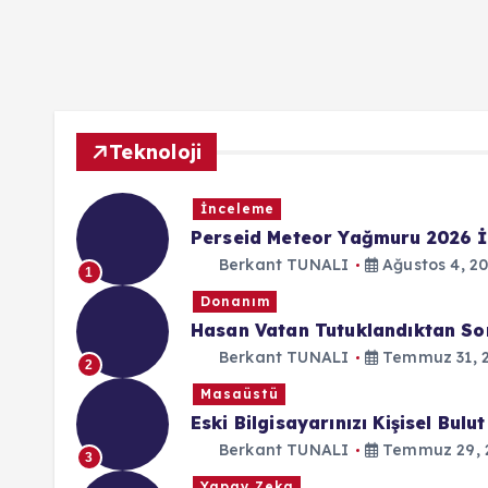
Teknoloji
İnceleme
Perseid Meteor Yağmuru 2026 İ
Berkant TUNALI
Ağustos 4, 2
1
Donanım
Hasan Vatan Tutuklandıktan Son
Berkant TUNALI
Temmuz 31, 
2
Masaüstü
Eski Bilgisayarınızı Kişisel Bu
Berkant TUNALI
Temmuz 29, 
3
Yapay Zeka