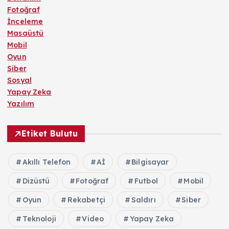
Fotoğraf
İnceleme
Masaüstü
Mobil
Oyun
Siber
Sosyal
Yapay Zeka
Yazılım
Etiket Bulutu
Akıllı Telefon
Aİ
Bilgisayar
Dizüstü
Fotoğraf
Futbol
Mobil
Oyun
Rekabetçi
Saldırı
Siber
Teknoloji
Video
Yapay Zeka