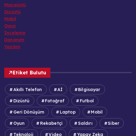
Masaüstü
Dizüstü
Mobil
Oyun
İnceleme
Donanım
Yazılım
Etiket Bulutu
Akıllı Telefon
Aİ
Bilgisayar
Dizüstü
Fotoğraf
Futbol
Geri Dönüşüm
Laptop
Mobil
Oyun
Rekabetçi
Saldırı
Siber
Teknoloji
Video
Yapay Zeka