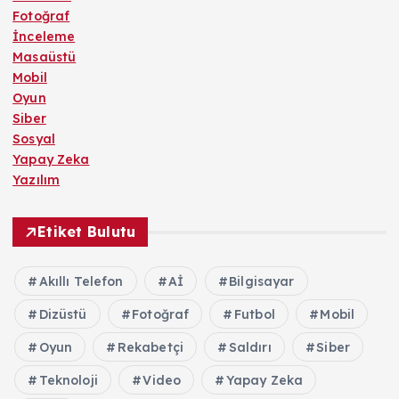
Fotoğraf
İnceleme
Masaüstü
Mobil
Oyun
Siber
Sosyal
Yapay Zeka
Yazılım
Etiket Bulutu
Akıllı Telefon
Aİ
Bilgisayar
Dizüstü
Fotoğraf
Futbol
Mobil
Oyun
Rekabetçi
Saldırı
Siber
Teknoloji
Video
Yapay Zeka