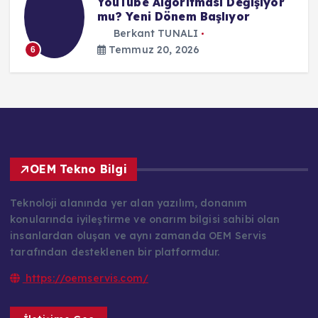
YouTube Algoritması Değişiyor
mu? Yeni Dönem Başlıyor
Berkant TUNALI
Temmuz 20, 2026
6
OEM Tekno Bilgi
Teknoloji alanında yer alan yazılım, donanım
konularında iyileştirme ve onarım bilgisi sahibi olan
insanlardan oluşan ve aynı zamanda OEM Servis
tarafından desteklenen bir platformdur.
https://oemservis.com/