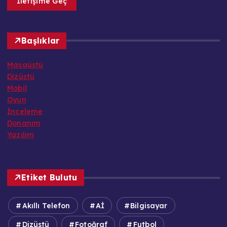
İletişime Geç
Başlıklar
Masaüstü
Dizüstü
Mobil
Oyun
İnceleme
Donanım
Yazılım
Etiket Bulutu
Akıllı Telefon
Aİ
Bilgisayar
Dizüstü
Fotoğraf
Futbol